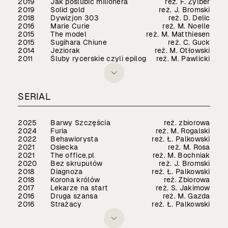
2019
Jak poślubić milionera
reż. F. Zylber
2019
Solid gold
reż. J. Bromski
2018
Dywizjon 303
reż. D. Delic
2016
Marie Curie
reż. M. Noelle
2015
The model
reż. M. Matthiesen
2015
Sugihara Chiune
reż. C. Guck
2014
Jeziorak
reż. M. Otłowski
2011
Śluby rycerskie czyli epilog
reż. M. Pawlicki
SERIAL
2025
Barwy Szczęścia
reż. zbiorowa
2024
Furia
reż. M. Rogalski
2022
Behawiorysta
reż. Ł. Palkowski
2021
Osiecka
reż. M. Rosa
2021
The office.pl
reż. M. Bochniak
2020
Bez skrupułów
reż. J. Bromski
2018
Diagnoza
reż. Ł. Palkowski
2018
Korona królów
reż. Zbiorowa
2017
Lekarze na start
reż. S. Jakimow
2016
Druga szansa
reż. M. Gazda
2016
Strażacy
reż. Ł. Palkowski