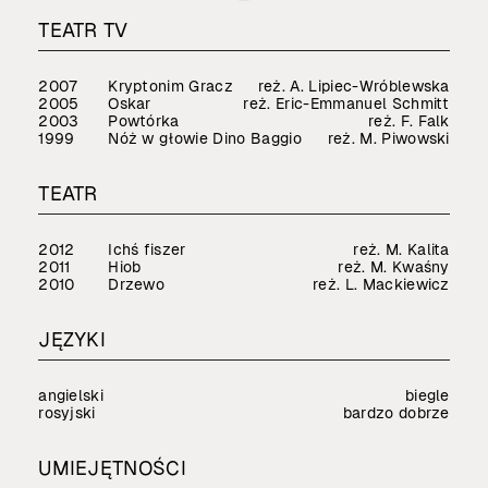
TEATR TV
2007
Kryptonim Gracz
reż. A. Lipiec-Wróblewska
2005
Oskar
reż. Eric-Emmanuel Schmitt
2003
Powtórka
reż. F. Falk
1999
Nóż w głowie Dino Baggio
reż. M. Piwowski
TEATR
2012
Ichś fiszer
reż. M. Kalita
2011
Hiob
reż. M. Kwaśny
2010
Drzewo
reż. L. Mackiewicz
JĘZYKI
angielski
biegle
rosyjski
bardzo dobrze
UMIEJĘTNOŚCI