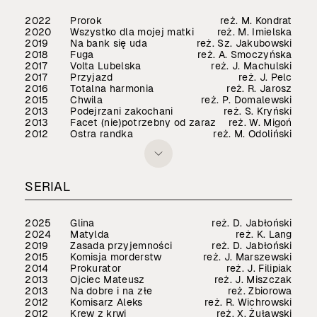
2022
Prorok
reż. M. Kondrat
2020
Wszystko dla mojej matki
reż. M. Imielska
2019
Na bank się uda
reż. Sz. Jakubowski
2018
Fuga
reż. A. Smoczyńska
2017
Volta Lubelska
reż. J. Machulski
2017
Przyjazd
reż. J. Pelc
2016
Totalna harmonia
reż. R. Jarosz
2015
Chwila
reż. P. Domalewski
2013
Podejrzani zakochani
reż. S. Kryński
2013
Facet (nie)potrzebny od zaraz
reż. W. Migoń
2012
Ostra randka
reż. M. Odoliński
SERIAL
2025
Glina
reż. D. Jabłoński
2024
Matylda
reż. K. Lang
2019
Zasada przyjemności
reż. D. Jabłoński
2015
Komisja morderstw
reż. J. Marszewski
2014
Prokurator
reż. J. Filipiak
2013
Ojciec Mateusz
reż. J. Miszczak
2013
Na dobre i na złe
reż. Zbiorowa
2012
Komisarz Aleks
reż. R. Wichrowski
2012
Krew z krwi
reż. X. Żuławski