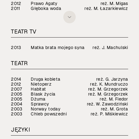
2012
Prawo Agaty
reż. M. Migas
2011
Głęboka woda
reż. M. Łazarkiewicz
TEATR TV
2013
Matka brata mojego syna
reż. J. Machulski
TEATR
2014
Druga kobieta
reż. G. Jarzyna
2012
Nietoperz
reż. K. Mundruczo
2007
Habitat
reż. M. Grzegorzek
2005
Blask życia
reż. M. Grzegorzek
2005
Dżuma
reż. M. Fiedor
2004
Sprawcy
reż. W. Zawodziński
2003
Norway today
reż. M. Grota
2003
Chleb powszedni
reż. P. Miśkiewicz
JĘZYKI