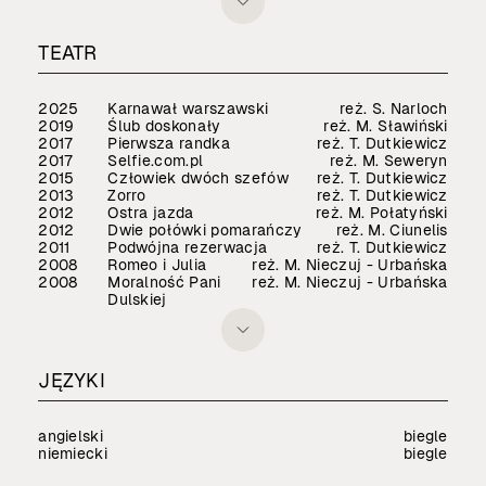
TEATR
2025
Karnawał warszawski
reż. S. Narloch
2019
Ślub doskonały
reż. M. Sławiński
2017
Pierwsza randka
reż. T. Dutkiewicz
2017
Selfie.com.pl
reż. M. Seweryn
2015
Człowiek dwóch szefów
reż. T. Dutkiewicz
2013
Zorro
reż. T. Dutkiewicz
2012
Ostra jazda
reż. M. Połatyński
2012
Dwie połówki pomarańczy
reż. M. Ciunelis
2011
Podwójna rezerwacja
reż. T. Dutkiewicz
2008
Romeo i Julia
reż. M. Nieczuj - Urbańska
2008
Moralność Pani
reż. M. Nieczuj - Urbańska
Dulskiej
JĘZYKI
angielski
biegle
niemiecki
biegle