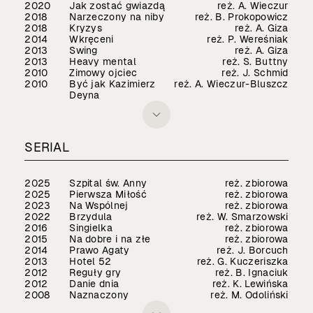
2020
Jak zostać gwiazdą
reż. A. Wieczur
2018
Narzeczony na niby
reż. B. Prokopowicz
2018
Kryzys
reż. A. Giza
2014
Wkręceni
reż. P. Wereśniak
2013
Swing
reż. A. Giza
2013
Heavy mental
reż. S. Buttny
2010
Zimowy ojciec
reż. J. Schmid
2010
Być jak Kazimierz
reż. A. Wieczur-Bluszcz
Deyna
SERIAL
2025
Szpital św. Anny
reż. zbiorowa
2025
Pierwsza Miłość
reż. zbiorowa
2023
Na Wspólnej
reż. zbiorowa
2022
Brzydula
reż. W. Smarzowski
2016
Singielka
reż. zbiorowa
2015
Na dobre i na złe
reż. zbiorowa
2014
Prawo Agaty
reż. J. Borcuch
2013
Hotel 52
reż. G. Kuczeriszka
2012
Reguły gry
reż. B. Ignaciuk
2012
Danie dnia
reż. K. Lewińska
2008
Naznaczony
reż. M. Odoliński